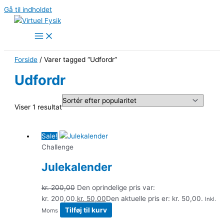
Gå til indholdet
Forside
/ Varer tagged “Udfordr”
Udfordr
Viser 1 resultat
Sale!
Challenge
Julekalender
kr.
200,00
Den oprindelige pris var:
kr. 200,00.
kr.
50,00
Den aktuelle pris er: kr. 50,00.
Inkl.
Tilføj til kurv
Moms