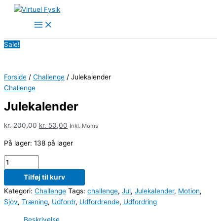
Gå
Julekalender
Den
Den
til
antal
oprindelige
aktuelle
indholdet
pris
pris
var:
er:
Sale!
kr. 200,00.
kr. 50,00.
Forside
/
Challenge
/ Julekalender
Challenge
Julekalender
kr.
200,00
kr.
50,00
Inkl. Moms
På lager:
138 på lager
Tilføj til kurv
Kategori:
Challenge
Tags:
challenge
,
Jul
,
Julekalender
,
Motion
,
Sjov
,
Træning
,
Udfordr
,
Udfordrende
,
Udfordring
Beskrivelse